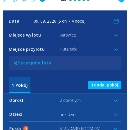
Data
Miejsce wylotu
Katowice
Hurghada
Miejsce przylotu
Szczegóły lotu
1
Pokój
dodaj pokój
Dorośli
2 dorosłych
bez dzieci
Dzieci
Pokój
STANDARD ROOM GV
4