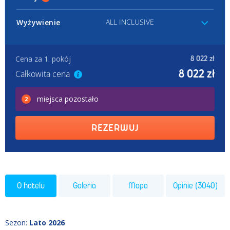
ALL INCLUSIVE
Wyżywienie
Cena za 1. pokój
8 022 zł
8 022 zł
Całkowita cena
miejsca
pozostało
2
REZERWUJ
O hotelu
Galeria
Mapa
Opinie (3040)
Sezon
:
Lato 2026