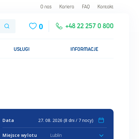
O nas
Kariera
FAQ
Kontakt
0
Szukaj
+48 22 257 0 800
USŁUGI
INFORMACJE
Data
Miejsce wylotu
Lublin