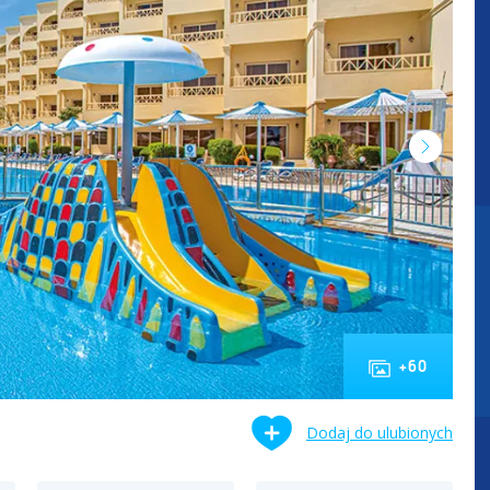
+
60
Dodaj do ulubionych