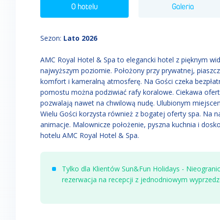
O hotelu
Galeria
Sezon
:
Lato 2026
AMC Royal Hotel & Spa to elegancki hotel z pięknym w
najwyższym poziomie. Położony przy prywatnej, piaszcz
komfort i kameralną atmosferę. Na Gości czeka bezpłatn
pomostu można podziwiać rafy koralowe. Ciekawa ofert
pozwalają nawet na chwilową nudę. Ulubionym miejscem
Wielu Gości korzysta również z bogatej oferty spa. Na 
animacje. Malownicze położenie, pyszna kuchnia i doskon
hotelu AMC Royal Hotel & Spa.
Tylko dla Klientów Sun&Fun Holidays - Nieogranic
rezerwacja na recepcji z jednodniowym wyprzed