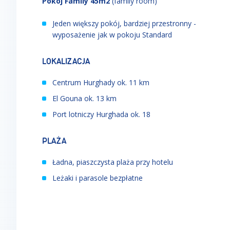
Pokój Family 45m2
(family room)
Jeden większy pokój, bardziej przestronny -
wyposażenie jak w pokoju Standard
LOKALIZACJA
Centrum Hurghady ok. 11 km
El Gouna ok. 13 km
Port lotniczy Hurghada ok. 18
PLAŻA
Ładna, piaszczysta plaża przy hotelu
Leżaki i parasole bezpłatne