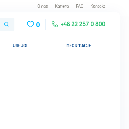
O nas
Kariera
FAQ
Kontakt
0
Szukaj
+48 22 257 0 800
USŁUGI
INFORMACJE