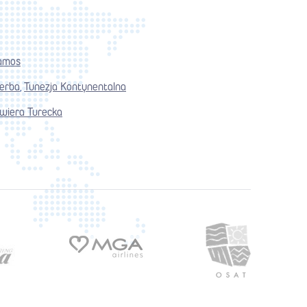
amos
jerba
Tunezja Kontynentalna
,
wiera Turecka