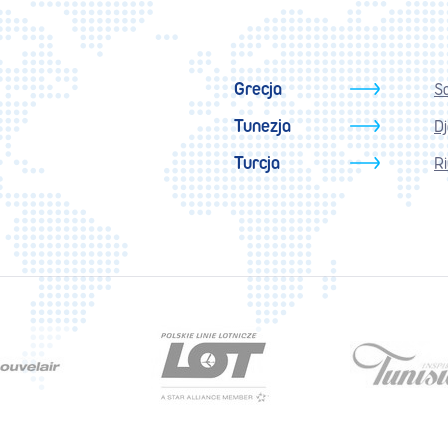
Grecja
S
Tunezja
D
Turcja
Ri