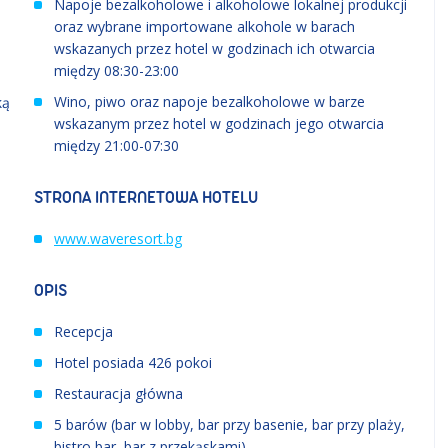
Napoje bezalkoholowe i alkoholowe lokalnej produkcji
oraz wybrane importowane alkohole w barach
wskazanych przez hotel w godzinach ich otwarcia
między 08:30-23:00
Wino, piwo oraz napoje bezalkoholowe w barze
ką
wskazanym przez hotel w godzinach jego otwarcia
między 21:00-07:30
STRONA INTERNETOWA HOTELU
www.waveresort.bg
OPIS
Recepcja
Hotel posiada 426 pokoi
Restauracja główna
5 barów (bar w lobby, bar przy basenie, bar przy plaży,
bistro bar, bar z przekąskami)