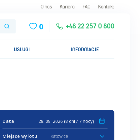
O nas
Kariera
FAQ
Kontakt
0
Szukaj
+48 22 257 0 800
USŁUGI
INFORMACJE
Data
Miejsce wylotu
Katowice