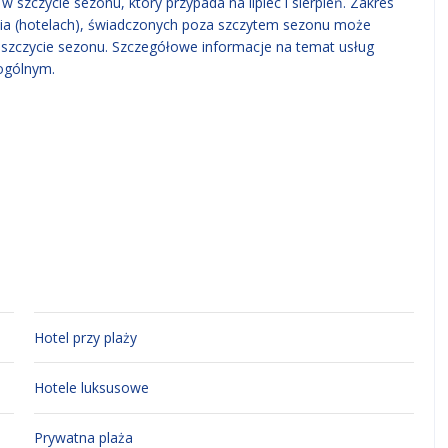
 szczycie sezonu, który przypada na lipiec i sierpień. Zakres
ia (hotelach), świadczonych poza szczytem sezonu może
w szczycie sezonu. Szczegółowe informacje na temat usług
ogólnym.
Hotel przy plaży
Hotele luksusowe
Prywatna plaża