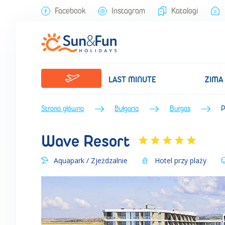
Wave Resort (Lato 2026) • Burgas • Bułgaria • BP Sun&Fun
Facebook
Instagram
Katalogi
LAST MINUTE
ZIMA
Strona główna
Bułgaria
Burgas
P
Wave Resort
Aquapark / Zjeżdzalnie
Hotel przy plaży