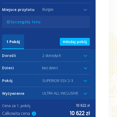
Burgas
Miejsce przylotu
Szczegóły lotu
1
Pokój
dodaj pokój
Dorośli
2 dorosłych
Dzieci
bez dzieci
Pokój
SUPERIOR SSV 2-3
ULTRA ALL INCLUSIVE
Wyżywienie
Cena za 1. pokój
10 622 zł
10 622 zł
Całkowita cena