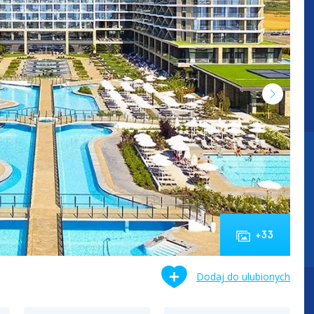
+
33
Dodaj do ulubionych