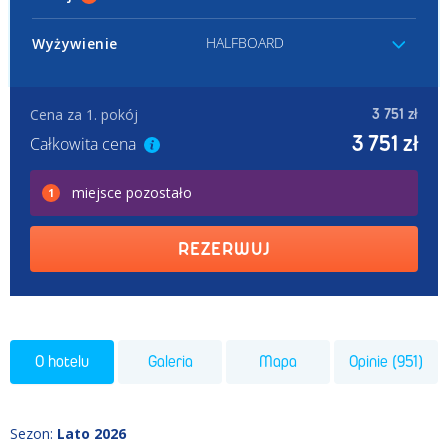
HALFBOARD
Wyżywienie
Cena za 1. pokój
3 751 zł
3 751 zł
Całkowita cena
miejsce
pozostało
1
REZERWUJ
O hotelu
Galeria
Mapa
Opinie (951)
Sezon
:
Lato 2026