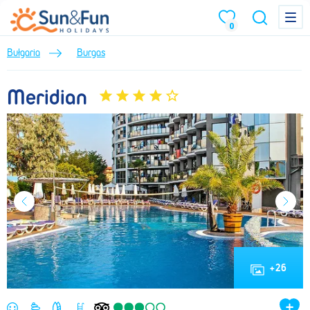
Meridian (Lato 2026) • Burgas • Bułgaria • BP Sun&Fun
Menu
Menu
0
Bułgaria
Burgas
Meridian
+
26