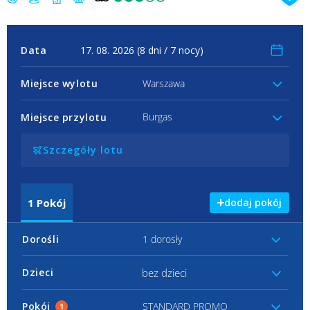
Data
Miejsce wylotu
Warszawa
Burgas
Miejsce przylotu
Szczegóły lotu
1
Pokój
dodaj pokój
Dorośli
1 dorosły
bez dzieci
Dzieci
Pokój
STANDARD PROMO
1