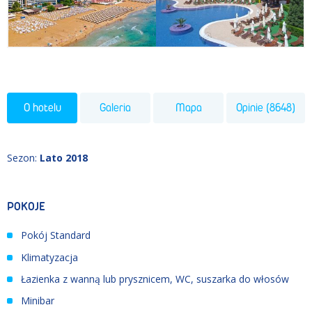
O hotelu
Galeria
Mapa
Opinie (8648)
Sezon
:
Lato 2018
POKOJE
Pokój Standard
Klimatyzacja
Łazienka z wanną lub prysznicem, WC, suszarka do włosów
Minibar