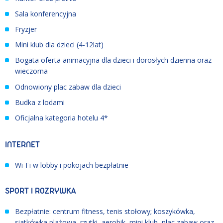
Sala konferencyjna
Fryzjer
Mini klub dla dzieci (4-12lat)
Bogata oferta animacyjna dla dzieci i dorosłych dzienna oraz
wieczorna
Odnowiony plac zabaw dla dzieci
Budka z lodami
Oficjalna kategoria hotelu 4*
INTERNET
Wi-Fi w lobby i pokojach bezpłatnie
SPORT I ROZRYWKA
Bezpłatnie: centrum fitness, tenis stołowy; koszykówka,
siatkówka plażowa, rzutki, aerobik, mini klub, plac zabaw oraz