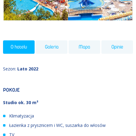
O hotelu
Galeria
Mapa
Opinie
Sezon
:
Lato 2022
POKOJE
Studio ok. 30 m²
Klimatyzacja
Łazienka z prysznicem i WC, suszarka do włosów
TV