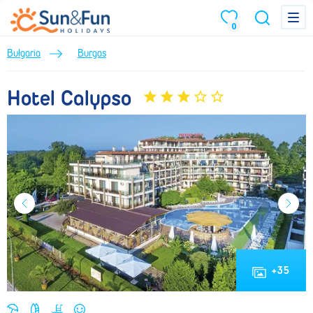
Hotel Calypso (Lato 2022) • Burgas • Bułgaria • BP Sun&Fun
Menu
Menu
0
Bułgaria
Burgas
Hotel Calypso
+
35