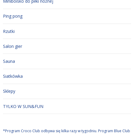
Miniboisko do piłki nożnej
Ping pong
Rzutki
Salon gier
Sauna
Siatkówka
Sklepy
TYLKO W SUN&FUN
*
Program Croco Club odbywa się kilka razy w tygodniu. Program Blue Club