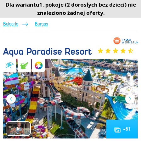
Aqua Paradise Resort (Lato 2026) • Burgas • Bułgaria • BP Sun&Fun
Dla wariantu1. pokoje (2 dorosłych bez dzieci) nie
Menu
Menu
0
znaleziono żadnej oferty.
Bułgaria
Burgas
TYLKO
W SUN & FUN
Aqua Paradise Resort
+
61