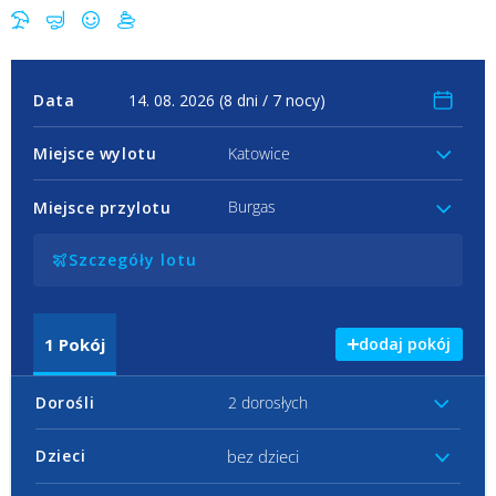
Data
Miejsce wylotu
Katowice
Burgas
Miejsce przylotu
Szczegóły lotu
1
Pokój
dodaj pokój
Dorośli
2 dorosłych
bez dzieci
Dzieci