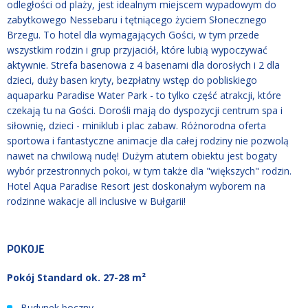
odległości od plaży, jest idealnym miejscem wypadowym do
zabytkowego Nessebaru i tętniącego życiem Słonecznego
Brzegu. To hotel dla wymagających Gości, w tym przede
wszystkim rodzin i grup przyjaciół, które lubią wypoczywać
aktywnie. Strefa basenowa z 4 basenami dla dorosłych i 2 dla
dzieci, duży basen kryty, bezpłatny wstęp do pobliskiego
aquaparku Paradise Water Park - to tylko część atrakcji, które
czekają tu na Gości. Dorośli mają do dyspozycji centrum spa i
siłownię, dzieci - miniklub i plac zabaw. Różnorodna oferta
sportowa i fantastyczne animacje dla całej rodziny nie pozwolą
nawet na chwilową nudę! Dużym atutem obiektu jest bogaty
wybór przestronnych pokoi, w tym także dla "większych" rodzin.
Hotel Aqua Paradise Resort jest doskonałym wyborem na
rodzinne wakacje all inclusive w Bułgarii!
POKOJE
Pokój Standard ok. 27-28 m²
Budynek boczny