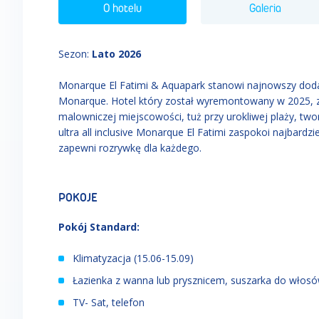
O hotelu
Galeria
Sezon
:
Lato 2026
Monarque El Fatimi & Aquapark stanowi najnowszy dod
Monarque. Hotel który został wyremontowany w 2025, zna
malowniczej miejscowości, tuż przy urokliwej plaży, tw
ultra all inclusive Monarque El Fatimi zaspokoi najbard
zapewni rozrywkę dla każdego.
POKOJE
Pokój Standard:
Klimatyzacja (15.06
-
15.09)
Łazienka z wanna lub prysznicem, suszarka do włos
TV- Sat, telefon