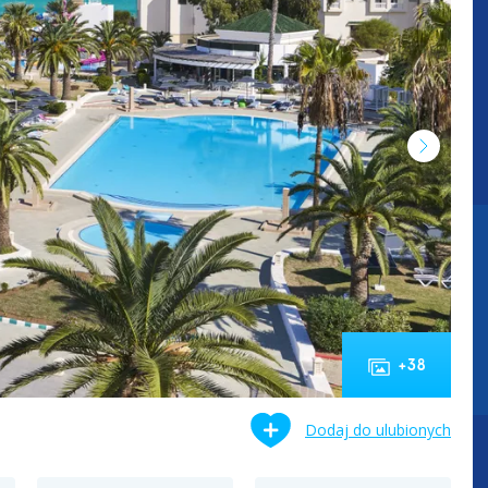
+
38
Dodaj do ulubionych