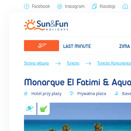
Monarque El Fatimi & Aquapark (Zima 2026/2027) • Tunezja Kontyne
Facebook
Instagram
Katalogi
LAST MINUTE
ZIMA
Strona główna
Tunezja
Tunezja Kontynenta
Monarque El Fatimi & Aqu
Hotel przy plaży
Prywatna plaża
Base