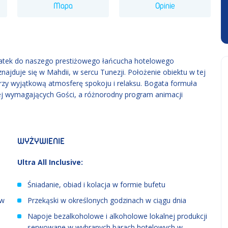
Mapa
Opinie
atek do naszego prestiżowego łańcucha hotelowego
jduje się w Mahdii, w sercu Tunezji. Położenie obiektu w tej
orzy wyjątkową atmosferę spokoju i relaksu. Bogata formuła
ziej wymagających Gości, a różnorodny program animacji
WYŻYWIENIE
Ultra All Inclusive:
Śniadanie, obiad i kolacja w formie bufetu
ów
Przekąski w określonych godzinach w ciągu dnia
Napoje bezalkoholowe i alkoholowe lokalnej produkcji
serwowane w wybranych barach hotelowych w