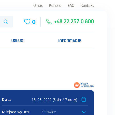
O nas
Kariera
FAQ
Kontakt
0
Szukaj
+48 22 257 0 800
USŁUGI
INFORMACJE
TYLKO
W SUN & FUN
Data
Miejsce wylotu
Katowice