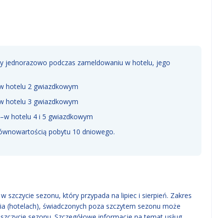
any jednorazowo podczas zameldowaniu w hotelu, jego
-w hotelu 2 gwiazdkowym
-w hotelu 3 gwiazdkowym
 –w hotelu 4 i 5 gwiazdkowym
 równowartością pobytu 10 dniowego.
 szczycie sezonu, który przypada na lipiec i sierpień. Zakres
ia (hotelach), świadczonych poza szczytem sezonu może
w szczycie sezonu. Szczegółowe informacje na temat usług