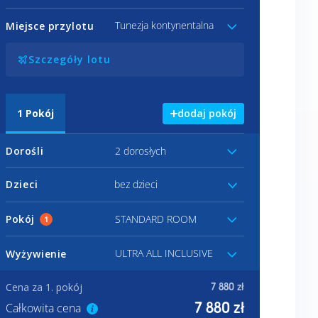
Tunezja kontynentalna
Miejsce przylotu
Szczegóły lotu
1
Pokój
dodaj pokój
Dorośli
2 dorosłych
Dzieci
bez dzieci
Pokój
STANDARD ROOM
1
ULTRA ALL INCLUSIVE
Wyżywienie
Cena za 1. pokój
7 880 zł
7 880 zł
Całkowita cena