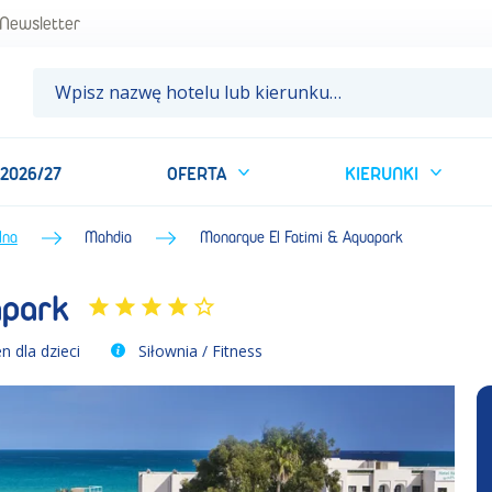
ntalna • Tunezja • BP Sun&Fun
Newsletter
 2026/27
OFERTA
KIERUNKI
lna
Mahdia
Monarque El Fatimi & Aquapark
apark
n dla dzieci
Siłownia / Fitness