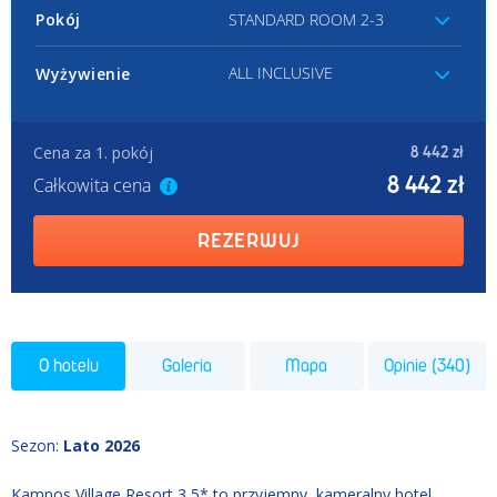
Pokój
STANDARD ROOM 2-3
ALL INCLUSIVE
Wyżywienie
Cena za 1. pokój
8 442 zł
8 442 zł
Całkowita cena
REZERWUJ
O hotelu
Galeria
Mapa
Opinie (340)
Sezon
:
Lato 2026
Kampos Village Resort 3,5* to przyjemny, kameralny hotel