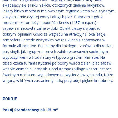
składający się z kilku niskich, otoczonych zielenią budynków,
leżący blisko morza w malowniczym regionie Vatsalakia słynącym
z krystalicznie czystej wody i długich plaż. Połączenie gór z
morzem - kurort leży u podnóża Kerkis (1437 m n.p.m.) -
zapewnia niepowtarzalne widoki. Obiekt cieszy się bardzo
dobrymi opiniami Gości ze względu na atrakcyjną lokalizację,
atmosferę i przede wszystkim pyszną kuchnię serwowaną w
formule all inclusive. Polecamy dla każdego - zarówno dla rodzin,
par, singli, jak i grup znajomych zainteresowanych spokojnym
wypoczynkiem wśród natury w typowo greckim klimacie. Na
dzieci czeka tu fantastycznie położony wśród zieleni plac zabaw,
wesołe animacje i brodzik. Hotel Kampos Village Resort jest też
świetnym miejscem wypadowym na wycieczki w głąb lądu, także
w góry, w których zastaniemy dziką przyrodę i piękne krajobrazy.
POKOJE
Pokój Standardowy ok. 25 m²