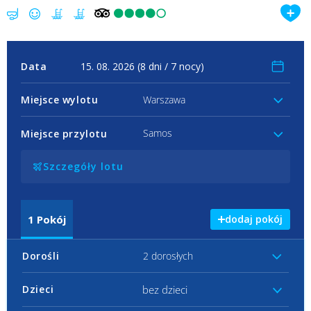
Data
Miejsce wylotu
Warszawa
Samos
Miejsce przylotu
Szczegóły lotu
1
Pokój
dodaj pokój
Dorośli
2 dorosłych
bez dzieci
Dzieci