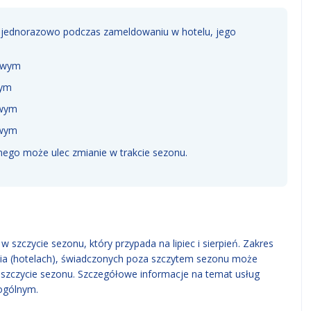
y jednorazowo podczas zameldowaniu w hotelu, jego
kowym
wym
owym
owym
nego może ulec zmianie w trakcie sezonu.
 szczycie sezonu, który przypada na lipiec i sierpień. Zakres
ia (hotelach), świadczonych poza szczytem sezonu może
w szczycie sezonu. Szczegółowe informacje na temat usług
ogólnym.