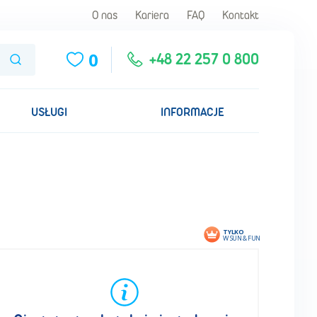
O nas
Kariera
FAQ
Kontakt
0
Szukaj
+48 22 257 0 800
USŁUGI
INFORMACJE
TYLKO
W SUN & FUN