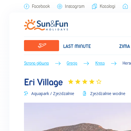
Eri Village (Lato 2025) • Kreta • Grecja • BP Sun&Fun
Facebook
Instagram
Katalogi
LAST MINUTE
ZIMA
Strona główna
Grecja
Kreta
Hers
Eri Village
Aquapark / Zjeżdzalnie
Zjeżdżalnie wodne