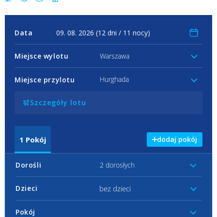
Data
Miejsce wylotu
Warszawa
Hurghada
Miejsce przylotu
Szczegóły lotu
1
Pokój
dodaj pokój
Dorośli
2 dorosłych
bez dzieci
Dzieci
Pokój