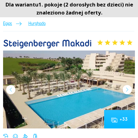
Steigenberger Makadi (Lato 2026) • Hurghada • Egipt • BP Sun&Fun
Dla wariantu1. pokoje (2 dorosłych bez dzieci) nie
Menu
Menu
0
znaleziono żadnej oferty.
Egipt
Hurghada
Steigenberger Makadi
+
33