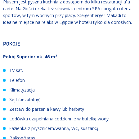
Plusem jest pyszna kuchnia z dostępem do kilku restauracji a’la
carte. Na Gości czeka też siłownia, centrum SPA i bogata oferta
sportów, w tym wodnych przy plaży. Steigenberger Makadi to
idealne miejsce na relaks w Egipcie w hotelu tylko dla dorosłych.
POKOJE
Pokój Superior ok. 46 m²
TV sat.
Telefon
Klimatyzacja
Sejf (bezpłatny)
Zestaw do parzenia kawy lub herbaty
Lodówka uzupełniana codziennie w butelkę wody
Łazienka z prysznicem/wanną, WC, suszarką
Balkon/taras