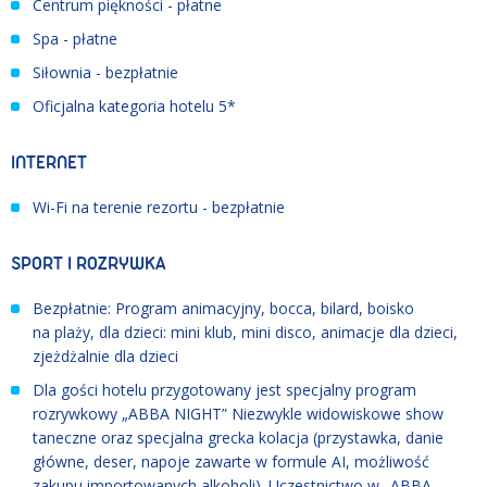
Centrum piękności - płatne
Spa - płatne
Siłownia - bezpłatnie
Oficjalna kategoria hotelu 5*
INTERNET
Wi-Fi na terenie rezortu - bezpłatnie
SPORT I ROZRYWKA
Bezpłatnie: Program animacyjny, bocca, bilard, boisko
na plaży, dla dzieci: mini klub, mini disco, animacje dla dzieci,
zjeżdżalnie dla dzieci
Dla gości hotelu przygotowany jest specjalny program
rozrywkowy „ABBA NIGHT” Niezwykle widowiskowe show
taneczne oraz specjalna grecka kolacja (przystawka, danie
główne, deser, napoje zawarte w formule AI, możliwość
zakupu importowanych alkoholi). Uczestnictwo w „ABBA