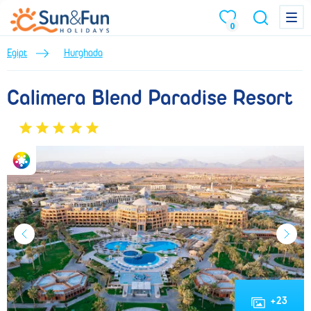
Calimera Blend Paradise Resort (Lato 2026) • Hurghada • Egipt • BP
Menu
Menu
0
Egipt
Hurghada
Calimera Blend Paradise Resort
+
23