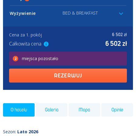
BED & BREAKFAST
Wyżywienie
Cena za 1. pokój
6 502 zł
6 502 zł
Całkowita cena
miejsca
pozostało
2
REZERWUJ
O hotelu
Galeria
Mapa
Opinie
Sezon
:
Lato 2026