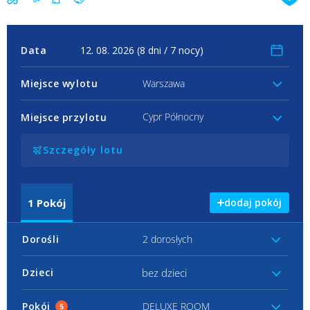
Data
Miejsce wylotu
Warszawa
Cypr Północny
Miejsce przylotu
Szczegóły lotu
1
Pokój
dodaj pokój
Dorośli
2 dorosłych
bez dzieci
Dzieci
Pokój
DELUXE ROOM
5