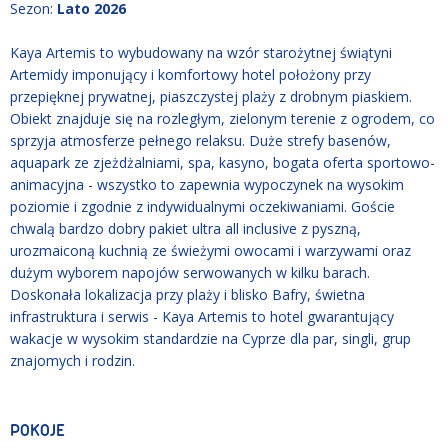
Sezon
:
Lato 2026
Kaya Artemis to wybudowany na wzór starożytnej świątyni
Artemidy imponujący i komfortowy hotel położony przy
przepięknej prywatnej, piaszczystej plaży z drobnym piaskiem.
Obiekt znajduje się na rozległym, zielonym terenie z ogrodem, co
sprzyja atmosferze pełnego relaksu. Duże strefy basenów,
aquapark ze zjeżdżalniami, spa, kasyno, bogata oferta sportowo-
animacyjna - wszystko to zapewnia wypoczynek na wysokim
poziomie i zgodnie z indywidualnymi oczekiwaniami. Goście
chwalą bardzo dobry pakiet ultra all inclusive z pyszną,
urozmaiconą kuchnią ze świeżymi owocami i warzywami oraz
dużym wyborem napojów serwowanych w kilku barach.
Doskonała lokalizacja przy plaży i blisko Bafry, świetna
infrastruktura i serwis - Kaya Artemis to hotel gwarantujący
wakacje w wysokim standardzie na Cyprze dla par, singli, grup
znajomych i rodzin.
POKOJE