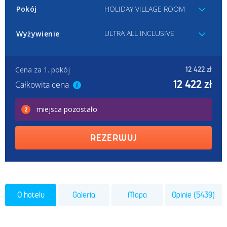
Pokój
HOLIDAY VILLAGE ROOM
ULTRA ALL INCLUSIVE
Wyżywienie
Cena za 1. pokój
12 422 zł
12 422 zł
Całkowita cena
miejsca
pozostało
2
REZERWUJ
O hotelu
Galeria
Mapa
Opinie (5439)