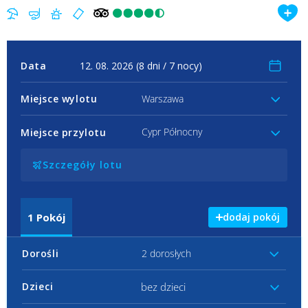
Data
Miejsce wylotu
Warszawa
Cypr Północny
Miejsce przylotu
Szczegóły lotu
1
Pokój
dodaj pokój
Dorośli
2 dorosłych
bez dzieci
Dzieci