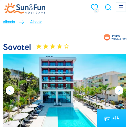
Savotel (Lato 2026) • Albania • Albania • BP Sun&Fun
Menu
Menu
0
Albania
Albania
TYLKO
W SUN & FUN
Savotel
+
14