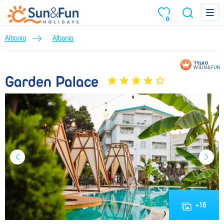
Garden Palace (Lato 2026) • Albania • Albania • BP Sun&Fun
Menu
Menu
0
Albania
Albania
TYLKO
W SUN & FUN
Garden Palace
+
16