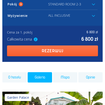
Pokój
STANDARD ROOM 2-3
3
ALL INCLUSIVE
Wyżywienie
Cena za 1. pokój
6 800 zł
6 800 zł
Całkowita cena
REZERWUJ
O hotelu
Galeria
Mapa
Opinie
Garden Palace